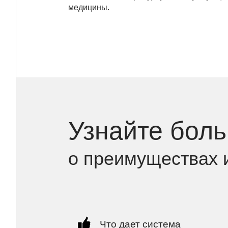
медицины.
Узнайте бол
о преимуществах 
Что дает система