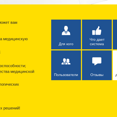
может вам
на медицинскую
Что дает
Для кого
система
;
доспособности;
чества медицинской
Пользователи
Отзывы
логических
х решений!