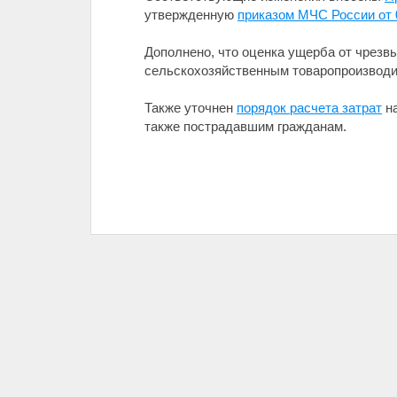
утвержденную
приказом МЧС России от 
Дополнено, что оценка ущерба от чрезв
сельскохозяйственным товаропроизводит
Также уточнен
порядок расчета затрат
на
также пострадавшим гражданам.