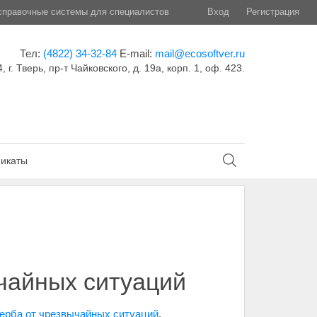
правочные системы для специалистов
Вход
Регистрация
Тел:
(4822) 34-32-84
E-mail:
mail@ecosoftver.ru
, г. Тверь, пр-т Чайковского, д. 19а, корп. 1, оф. 423.
икаты
чайных ситуаций
ерба от чрезвычайных ситуаций
,