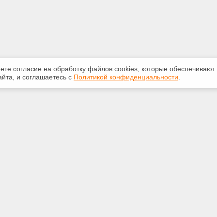
аете согласие на обработку файлов сооkiеs, которые обеспечивают
йта, и соглашаетесь с
Политикой конфиденциальности
.
ная информация
Сервисы
:
Специализированные онлайн-
издания
-32-84
Регулярная новостная рассылка
oftver.ru
Служба поддержки пользователей
«Кодекс» и «Техэксперт»