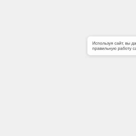
Используя сайт, вы д
правильную работу са
Полезная информация
Контакт
Контакты
Телефон
(4822) 34
Предлагаемая к поставке продукция
E-mail:
Сертификаты
mail@ecos
Адрес: